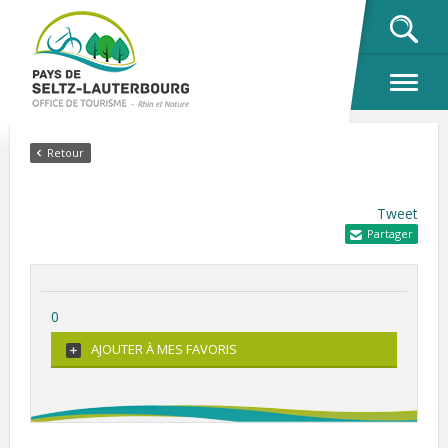
OK
Retour
Tweet
Partager
0
AJOUTER À MES FAVORIS