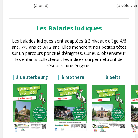
(à pied)
(à vélo / e
Les Balades ludiques
Les balades ludiques sont adaptées à 3 niveaux d’âge 4/6
ans, 7/9 ans et 9/12 ans.
Elles mèneront nos petites têtes
sur un parcours ponctué d'énigmes.
Curieux, observateur,
les enfants collecteront les indices qui permettront de
résoudre une énigme !
à Lauterbourg
à Mothern
à
Seltz