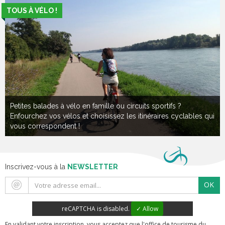
TOUS À VÉLO !
Petites balades à vélo en famille ou circuits sportifs ?
Enfourchez vos vélos et choisissez les itinéraires cyclables qui
vous correspondent !
Inscrivez-vous à la
NEWSLETTER
OK
reCAPTCHA is disabled.
✓ Allow
En validant votre inscription, vous acceptez que l'office de tourisme du