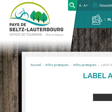
OK
A-
A+
Newslet
BL
Accueil
Infos pratiques
Infos pratiques
Label A
LABEL 