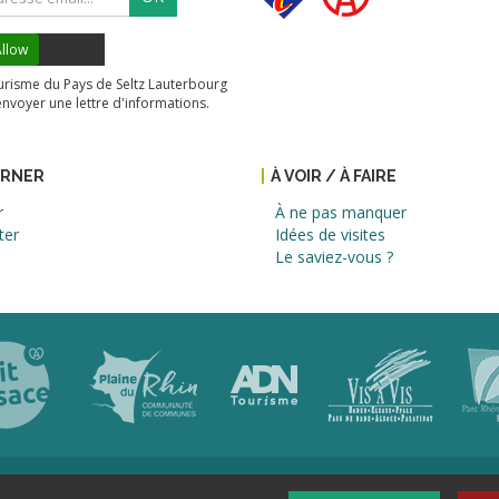
llow
tourisme du Pays de Seltz Lauterbourg
envoyer une lettre d'informations.
URNER
À VOIR / À FAIRE
r
À ne pas manquer
ter
Idées de visites
Le saviez-vous ?