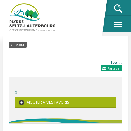
OK
Retour
Tweet
Partager
0
AJOUTER À MES FAVORIS