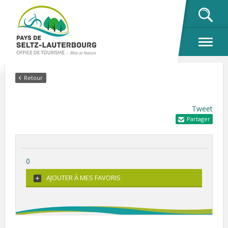
OK
Retour
Tweet
Partager
0
AJOUTER À MES FAVORIS