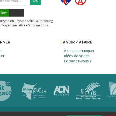
OK
llow
tourisme du Pays de Seltz Lauterbourg
envoyer une lettre d'informations.
URNER
À VOIR / À FAIRE
r
À ne pas manquer
ter
Idées de visites
Le saviez-vous ?