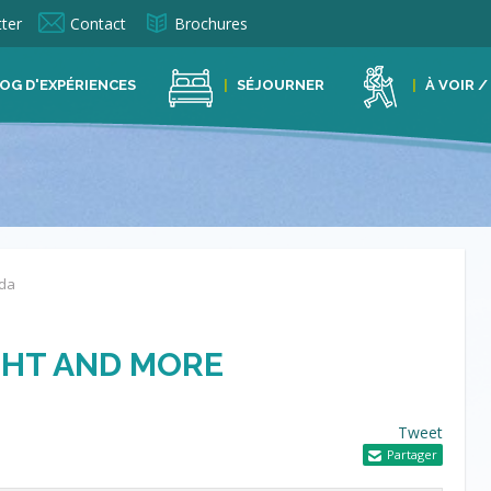
ter
Contact
Brochures
OG D'EXPÉRIENCES
SÉJOURNER
À VOIR /
da
GHT AND MORE
Tweet
Partager