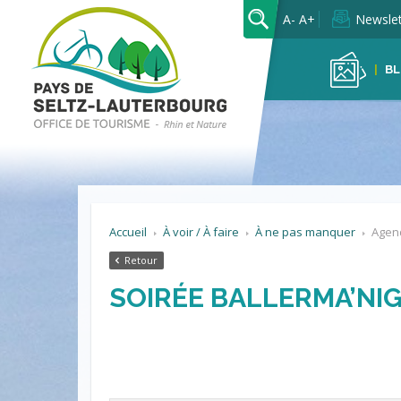
OK
A-
A+
Newslet
BL
Accueil
À voir / À faire
À ne pas manquer
Agen
Retour
SOIRÉE BALLERMA’NI