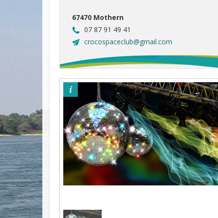
67470 Mothern
07 87 91 49 41
crocospaceclub@gmail.com
©pixabay