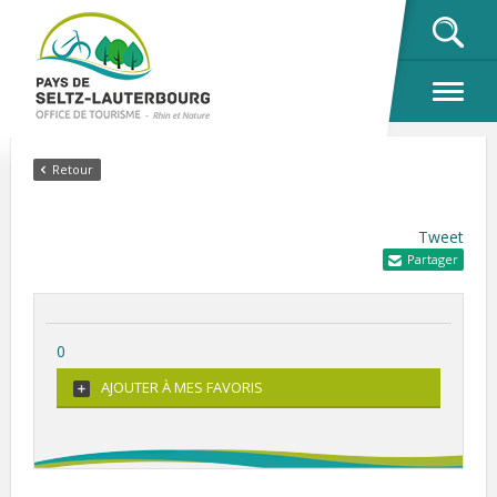
OK
Retour
Tweet
Partager
0
AJOUTER À MES FAVORIS