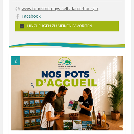
www.tourisme-pays-seltz-lauterbourg.fr
Facebook
HINZUFÜGEN ZU MEINEN FAVORITEN
©otpsl