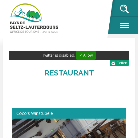
OK
Twitter is disabled.
✓ Allow
Teilen
RESTAURANT
Coco's Winstubele