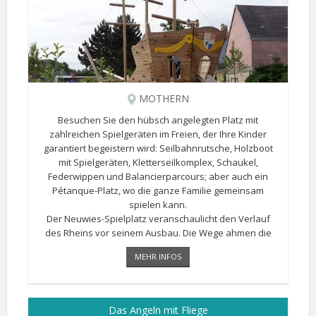
MOTHERN
Besuchen Sie den hübsch angelegten Platz mit
zahlreichen Spielgeräten im Freien, der Ihre Kinder
garantiert begeistern wird: Seilbahnrutsche, Holzboot
mit Spielgeräten, Kletterseilkomplex, Schaukel,
Federwippen und Balancierparcours; aber auch ein
Pétanque-Platz, wo die ganze Familie gemeinsam
spielen kann.
Der Neuwies-Spielplatz veranschaulicht den Verlauf
des Rheins vor seinem Ausbau. Die Wege ahmen die
Mäander und Windungen des Rheins nach und lassen
MEHR INFOS
Inseln entstehen [...]
Das Angeln mit Fliege