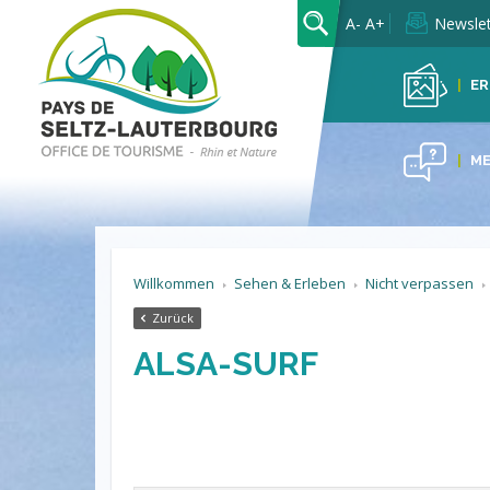
OK
A-
A+
Newslet
ER
ME
Willkommen
Sehen & Erleben
Nicht verpassen
Zurück
ALSA-SURF