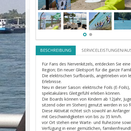
BESCHREIBUNG
SERVICELEISTUNGEN/A
Für Fans des Nervenkitzels, entdecken Sie eine e
Region; Ein neuer Gleitsport für die ganze Famil
Die elektrischen Surfboards, angetrieben von le
Erlebnisse.
Neu in dieser Saison: elektrische Foils (E-Foi
spektakuläres Gleitgefühl erleben können.
Die Boards können von Kindern ab 12Jahr, Jug
sitzend oder im Stehen) genutzt werden in so
Diese Aktivität richtet sich sowohl an Anfänge
mit Geschwindigkeiten von bis zu 35 km/h.
vor Ort stehen eine Warte- und Ruhezone sowi
Verfügung in einer gemütlichen, familienfreund