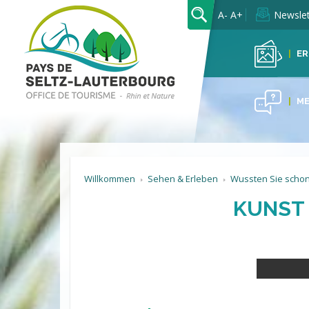
OK
A-
A+
Newslet
ER
ME
Willkommen
Sehen & Erleben
Wussten Sie schon
KUNST 