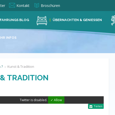
ter
Kontakt
Broschüren
FAHRUNGS BLOG
ÜBERNACHTEN & GENIESSEN
HR INFOS
 ?
Kunst & Tradition
& TRADITION
Twitter is disabled.
✓ Allow
Teilen