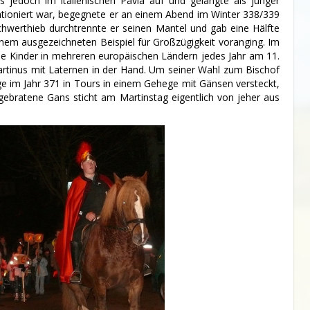
jedoch im italienischen Pavia auf und gelangte als junger
tationiert war, begegnete er an einem Abend im Winter 338/339
chwerthieb durchtrennte er seinen Mantel und gab eine Hälfte
em ausgezeichneten Beispiel für Großzügigkeit voranging. Im
die Kinder in mehreren europäischen Ländern jedes Jahr am 11.
tinus mit Laternen in der Hand. Um seiner Wahl zum Bischof
ge im Jahr 371 in Tours in einem Gehege mit Gänsen versteckt,
gebratene Gans sticht am Martinstag eigentlich von jeher aus