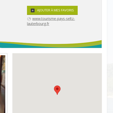
AJOUTER À MES FAVORIS
www.tourisme-pays-seltz-
lauterbourg.fr