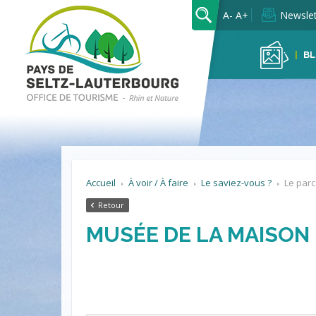
OK
A-
A+
Newslet
BL
Accueil
À voir / À faire
Le saviez-vous ?
Le par
Retour
MUSÉE DE LA MAISON