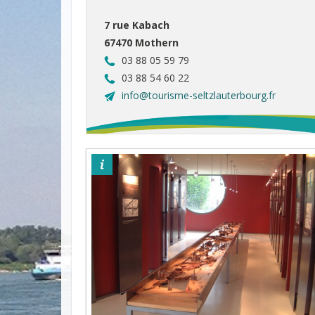
7 rue Kabach
67470 Mothern
03 88 05 59 79
03 88 54 60 22
info@tourisme-seltzlauterbourg.fr
©OTPSL-ag