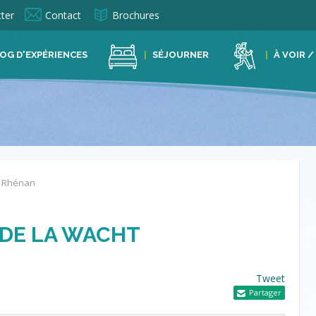
ter
Contact
Brochures
OG D'EXPÉRIENCES
SÉJOURNER
À VOIR /
c Rhénan
 DE LA WACHT
Tweet
Partager