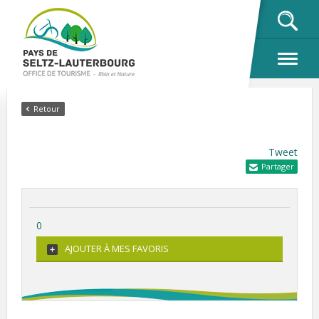
OK
Retour
Tweet
Partager
0
AJOUTER À MES FAVORIS