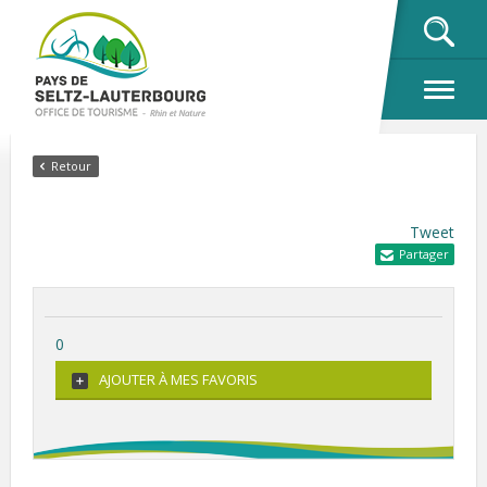
OK
Retour
Tweet
Partager
0
AJOUTER À MES FAVORIS