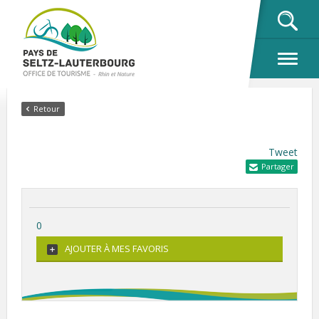
OK
Retour
Tweet
Partager
0
AJOUTER À MES FAVORIS