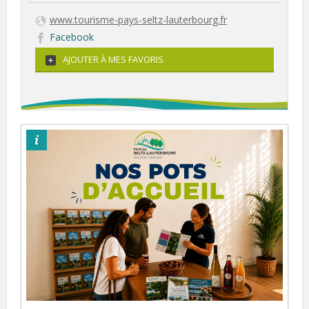
www.tourisme-pays-seltz-lauterbourg.fr
Facebook
AJOUTER À MES FAVORIS
©otpsl