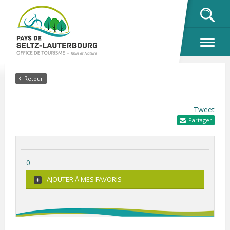
OK
Retour
Tweet
Partager
0
AJOUTER À MES FAVORIS