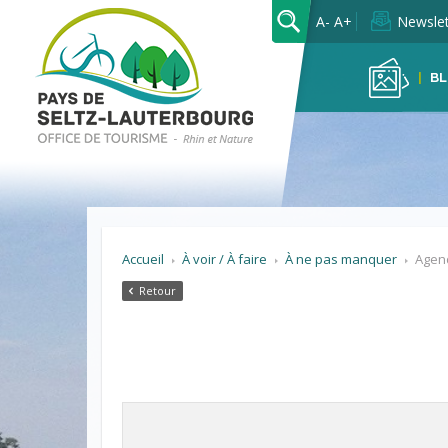
OK
A-
A+
Newslet
BL
Accueil
À voir / À faire
À ne pas manquer
Agen
Retour