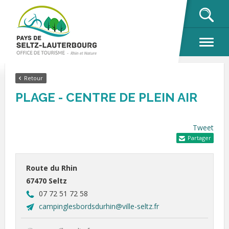
OK
Retour
PLAGE - CENTRE DE PLEIN AIR
Tweet
Partager
Route du Rhin
67470 Seltz
07 72 51 72 58
campinglesbordsdurhin@ville-seltz.fr