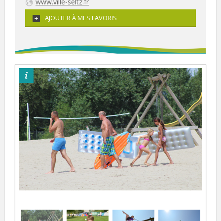
www.ville-seltz.fr
AJOUTER À MES FAVORIS
©otpsl/ag