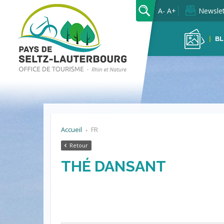
OK
A-
A+
Newslet
BL
Accueil
FR
Retour
THÉ DANSANT