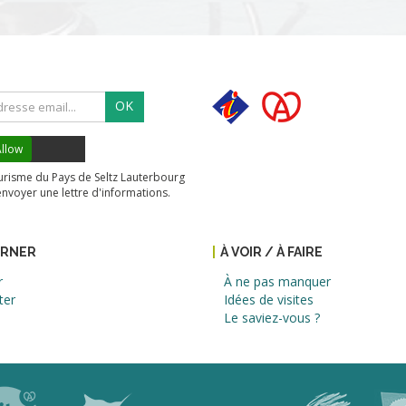
OK
llow
tourisme du Pays de Seltz Lauterbourg
envoyer une lettre d'informations.
URNER
À VOIR / À FAIRE
r
À ne pas manquer
ter
Idées de visites
Le saviez-vous ?