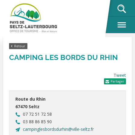
OK
Retour
CAMPING LES BORDS DU RHIN
Tweet
Partager
Route du Rhin
67470 Seltz
07 72 51 72 58
03 88 86 85 90
campinglesbordsdurhin@ville-seltz.fr