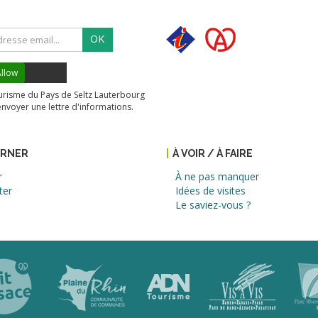
OK
llow
tourisme du Pays de Seltz Lauterbourg
envoyer une lettre d'informations.
URNER
À VOIR / À FAIRE
r
À ne pas manquer
ter
Idées de visites
Le saviez-vous ?