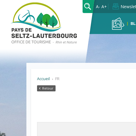
OK
A-
A+
Newslet
BL
Accueil
FR
Retour