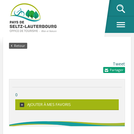
OK
Retour
Tweet
Partager
0
AJOUTER À MES FAVORIS