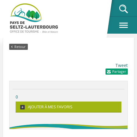
OK
Retour
Tweet
Partager
0
AJOUTER À MES FAVORIS