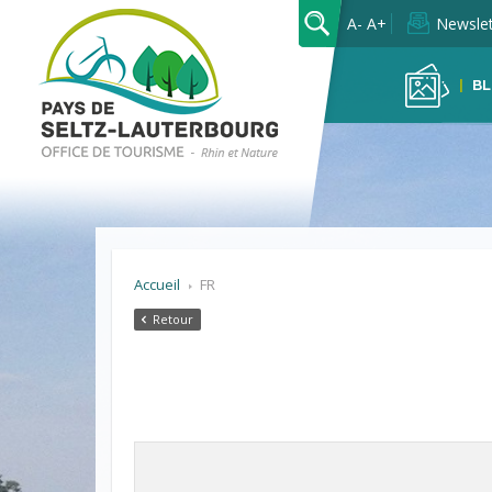
OK
A-
A+
Newslet
BL
Accueil
FR
Retour