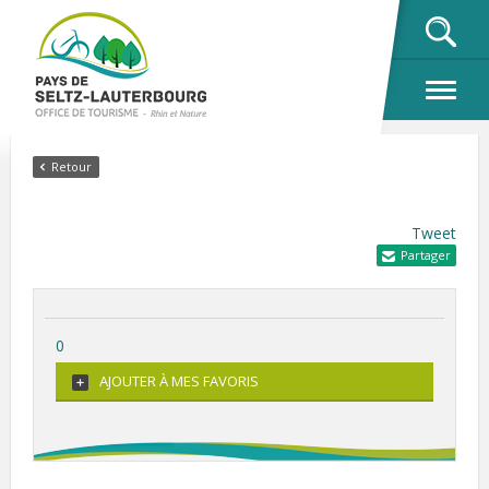
OK
Retour
Tweet
Partager
0
AJOUTER À MES FAVORIS