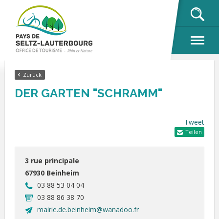
OK
Zurück
DER GARTEN "SCHRAMM"
Tweet
Teilen
3 rue principale
67930 Beinheim
03 88 53 04 04
03 88 86 38 70
mairie.de.beinheim@wanadoo.fr