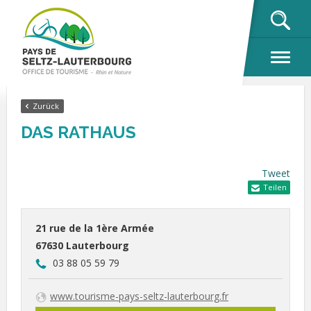
OK
Zurück
DAS RATHAUS
Tweet
Teilen
21 rue de la 1ère Armée
67630 Lauterbourg
03 88 05 59 79
www.tourisme-pays-seltz-lauterbourg.fr