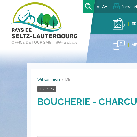
OK
A-
A+
Newslet
ER
ME
Willkommen
DE
Zurück
BOUCHERIE - CHARCU