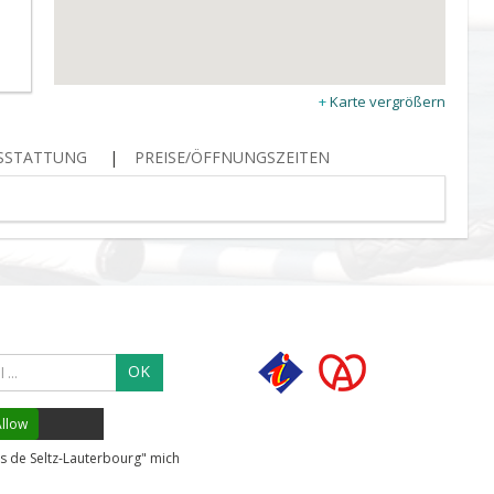
Karte vergrößern
USSTATTUNG
PREISE/ÖFFNUNGSZEITEN
OK
llow
s de Seltz-Lauterbourg" mich