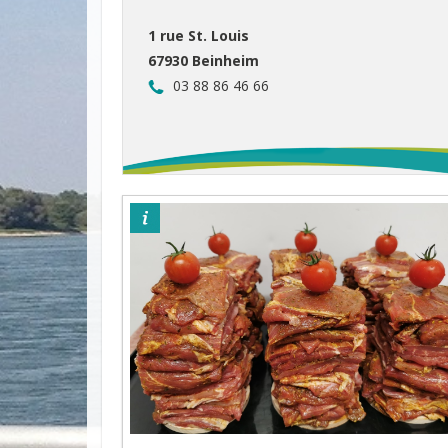
1 rue St. Louis
67930 Beinheim
03 88 86 46 66
©Boucherie Etwein