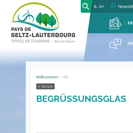
OK
A-
A+
Newslet
ER
ME
Willkommen
DE
Zurück
BEGRÜSSUNGSGLAS