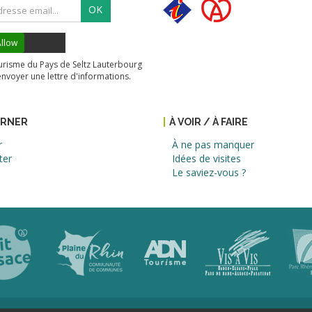
OK
llow
tourisme du Pays de Seltz Lauterbourg
envoyer une lettre d'informations.
URNER
À VOIR / À FAIRE
r
À ne pas manquer
ter
Idées de visites
Le saviez-vous ?