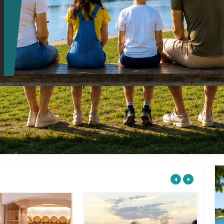
Prec
Next