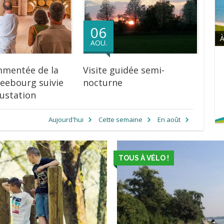
06
AOU.
mmentée de la
Visite guidée semi-
leebourg suivie
nocturne
ustation
Aujourd'hui
Cette semaine
En août
TOUS À VÉLO !