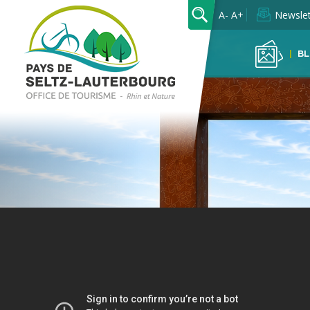
Previous
OK
A-
A+
Newslet
BL