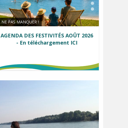
À NE PAS MANQUER !
POTS D'ACCUEIL DES VACANCIERS
Lundis et mardis en juillet et août
9h-17h30 - Office Tourisme à Seltz