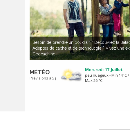
Besoin de prendre un bol d'air ? Découvrez la Balad
Adeptes de cache et de technologie ? Vivez une exp
Geocaching
Mercredi 17 Juillet
MÉTÉO
peu nuageux - Min 14°C /
Prévisions à 5 j
Max 26 °C