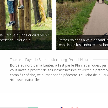
e ludique ou nos circuits vélo !
érience unique : le
Petites balades à vélo en famill
choisissez les itinéraires cycl
Tourisme Pays de Seltz-Lauterbourg, Rhin et Nature
Bordé au nord par la Lauter, à l'est par le Rhin, et à l'ouest p
vous invite à profiter de ses infrastructures et visiter le patri
comblés : pêche, vélo, randonnée pédestre. Le Delta de la Saue
richesses naturelles