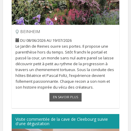
BEINHEIM
DU 08/06/2026 AU 19/07/2026
Le Jardin de Reines ouvre ses portes. Il propose une
parenthèse hors du temps. Sitôt franchi le portail et
passé la cour, un monde sans nul autre pareil se laisse
découvrir petit à petit au rythme de la progression à
travers un cheminement tortueux. Sous la conduite des
hôtes Béatrice et Pascal Foltz, l’expérience devient
follement passionnante. Chaque recoin a son nom et
son histoire inspirée du vécu des créateurs.
Il peut se visiter sur RDV du 26 avril au 19 juillet et du 15
EN SAVOIR PLUS
[...]
Visite commentée de la cave de Cleebourg suivie
d'une dégustation