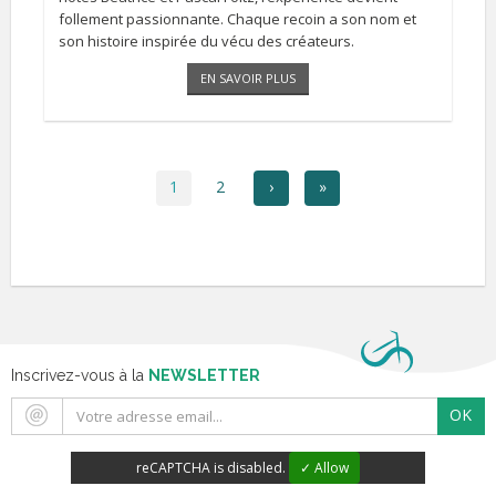
follement passionnante. Chaque recoin a son nom et
son histoire inspirée du vécu des créateurs.
Il peut se visiter sur RDV du 26 avril au 19 juillet et du 15
EN SAVOIR PLUS
[...]
1
2
›
»
Inscrivez-vous à la
NEWSLETTER
OK
reCAPTCHA is disabled.
✓ Allow