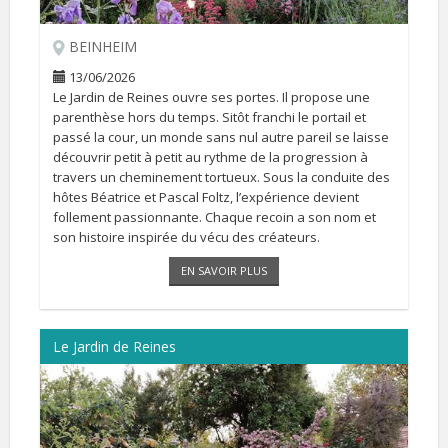
BEINHEIM
13/06/2026
Le Jardin de Reines ouvre ses portes. Il propose une
parenthèse hors du temps. Sitôt franchi le portail et
passé la cour, un monde sans nul autre pareil se laisse
découvrir petit à petit au rythme de la progression à
travers un cheminement tortueux. Sous la conduite des
hôtes Béatrice et Pascal Foltz, l’expérience devient
follement passionnante. Chaque recoin a son nom et
son histoire inspirée du vécu des créateurs.
Il peut se visiter sur RDV du 26 avril au 19 juillet et du 15
EN SAVOIR PLUS
[...]
Le Jardin de Reines