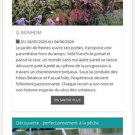
BEINHEIM
DU 26/05/2026 AU 04/06/2026
Le Jardin de Reines ouvre ses portes. Il propose une
parenthèse hors du temps. Sitôt franchi le portail et
passé la cour, un monde sans nul autre pareil se laisse
découvrir petit à petit au rythme de la progression à
travers un cheminement tortueux. Sous la conduite des
hôtes Béatrice et Pascal Foltz, l’expérience devient
follement passionnante. Chaque recoin a son nom et
son histoire inspirée du vécu des créateurs.
Il peut se visiter sur RDV du 26 avril au 19 juillet et du 15
EN SAVOIR PLUS
[...]
Découverte - perfectionnement à la pêche