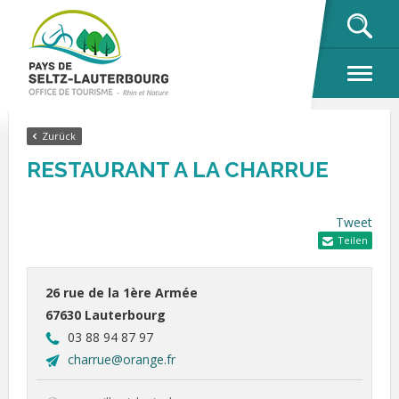
OK
Zurück
RESTAURANT A LA CHARRUE
Tweet
Teilen
26 rue de la 1ère Armée
67630 Lauterbourg
03 88 94 87 97
charrue@orange.fr